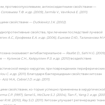
ми, противоопухолевыми, антиоксидантными свойствами —
 Соловьева Т.Ф. и др. (2009),
Jarmila V., Vavríková E. (2011).
ющими свойствами
— Dutkiewicz J.K. (2002).
адиопротективные свойства, при лечении последствий лучевой
гин А.С., Ерофеева Е.А. и др. (2006), Ешкова О.Ю., Таламанова М.Н
итозана оказывают антибактериальное —
Raafat D., Sahl H.G. (2009)
ое
—
Куликов С.Н., Хайруллин Р.З. и др. (2010)
воздействие.
ластической микро-хирургии, при повреждениях периферических
 Hou C. и др. (2011).
Благодаря бактерицидным свойствам хитозан
х-
Aziz M.A., Cabral J.D. и др. (2011).
ими свойствами, ко-торые успешно применены в хирургическо
ma C.P. (1997), Senel S., McClure S.J. (2004), Tian F., Yang J. и др. (200
er R.W. (2010),
Ray S
.
D. (2011).
Хитозан улучшает регенерацию ткани