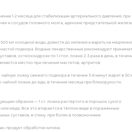
ечении 1-2 месяца для стабилизации артериального давления, при
чек и сосудов головного мозга, аденоме предстательной желез
 500 мл холодной воды, довести до кипения и варить на медленн
ий настой подмора. Водные лекарственные рекомендуют принима
тавов, остеохондрозе по 1 стол. ложке 2-3 раза в день, в течен
еняются местно при лечении маститов, артритов.
1 чайную ложку свежего подмора в течение 5-6 минут жарят в 50 
о чайной ложке до еды, в течение месяца при близорукости,
ующим образом — 1 ст. ложка растёртого в порошок сухого
 или мёда. Все это втирается в тёплом виде в поражённые
ных суставов, в спину, при болях в позвоночнике.
н, продукт обработки хитина.