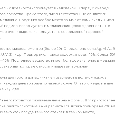
челы с древности используется человеком. В первую очередь
ного средства. Кроме этого, пчелы естественные опылители
 медицине. Среди них особое место занимают сами пчелы. Пчел
й подмор, используется в медицинских целях с древности. Не
дмор очень широко используется в современной народной
.
тво микроэлементов (более 20). Определены соли Ag, Al, As, B
 Sr, Ti, U, V, Zn и др. Подмор пчел также содержит воды -10%, белка -50
 — 10%. Последнее вещество имеет большое значение в медицин
госахариды, которые относят к пищевым волокнам.
езни две горсти домашних пчел уваривают в вольном жару, в
т каждый день три раза по чайной ложке. От этого недели в две
В.В. (1989).
Из него готовятся различные лечебные формы. Для приготовле
, залить спиртом 40% из расчета 1 ст. ложка подмора на 200 м
но закрытой посуде тёмного стекла и в тёмном месте,