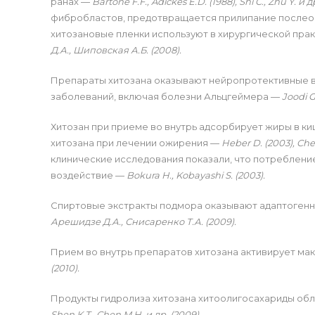
ранах —
Bartone F.F., Adickes E.D. (1988),
Shi C., Zhu Y. и д
фибробластов, предотвращается прилипание после
хитозановые пленки используют в хирургической практи
Д.А., Шиповская А.Б. (2008).
Препараты хитозана оказывают нейропротективные в
заболеваний, включая болезни Альцгеймера —
Joodi G
Хитозан при приеме во внутрь адсорбирует жиры в к
хитозана при лечении ожирения —
Heber D. (2003),
Cher
клинические исследования показали, что потреблен
воздействие —
Bokura H., Kobayashi S. (2003).
Спиртовые экстракты подмора оказывают адаптогенн
Арешидзе Д.А., Снисаренко Т.А. (2009).
Прием во внутрь препаратов хитозана активирует ма
(2010).
Продукты гидролиза хитозана хитоолигосахариды о
Shen K.T., Chen M.H. и др. (2009).