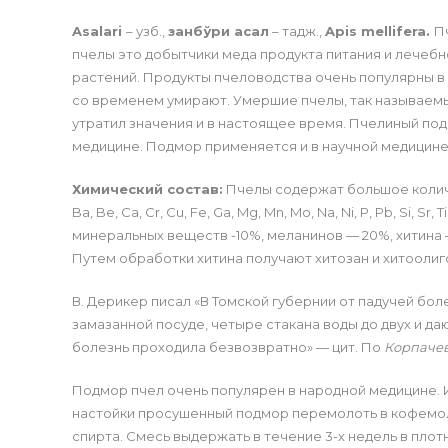
Asalari
– узб.,
занбўри асал
– тадж.,
Apis mellifera.
П
пчелы это добытчики меда продукта питания и лечеб
растений. Продукты пчеловодства очень популярны в
со временем умирают. Умершие пчелы, так называемы
утратил значения и в настоящее время. Пчелиный по
медицине. Подмор применяется и в научной медицине
Химический состав:
Пчелы содержат большое количес
Ba, Be, Ca, Cr, Cu, Fe, Ga, Mg, Mn, Mo, Na, Ni, P, Pb, Si,
минеральных веществ -10%, меланинов — 20%, хитина
Путем обработки хитина получают хитозан и хитооли
В. Дерикер писал «В Томской губернии от падучей бол
замазанной посуде, четыре стакана воды до двух и даю
болезнь проходила безвозвратно» — цит. По
Корпачев 
Подмор пчел очень популярен в народной медицине. 
настойки просушенный подмор перемолоть в кофемолке
спирта. Смесь выдержать в течение 3-х недель в плот