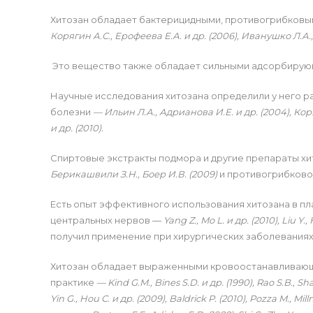
Хитозан обладает бактерицидными, противогрибковы
Корягин А.С., Ерофеева Е.А. и др. (2006), Иванушко Л.А.,
Это вещество также обладает сильными адсорбиру
Научные исследования хитозана определили у него р
болезни
— Ильин Л.А., Адрианова И.Е. и др. (2004),
Коря
и др. (2010).
Спиртовые экстракты подмора и другие препараты х
Берикашвили З.Н., Боер И.В. (2009)
и противогрибков
Есть опыт эффективного использования хитозана в п
центральных нервов —
Yang Z., Mo L. и др. (2010),
Liu Y.,
получил применение при хирургических заболевания
Хитозан обладает выраженными кровоостанавливающ
практике
— Kind G.M., Bines S.D. и др. (1990), Rao S.B., Shar
Yin G., Hou C. и др. (2009),
Baldrick P. (2010),
Pozza M., Milln