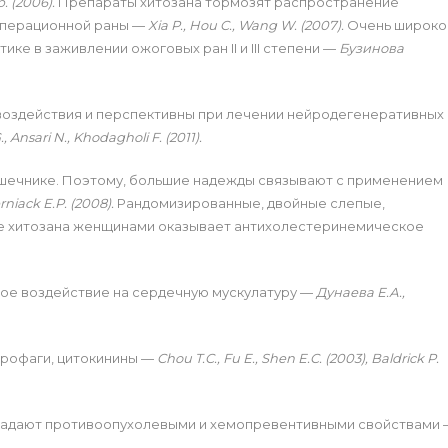
р. (2006).
Препараты хитозана тормозят распространение
операционной раны —
Xia P., Hou C., Wang W. (2007).
Очень широко
ке в заживлении ожоговых ран II и III степени —
Бузинова
оздействия и перспективны при лечении нейродегенеративных
., Ansari N., Khodagholi F. (2011).
ишечнике. Поэтому, большие надежды связывают с применением
niack E.P. (2008).
Рандомизированные, двойные слепые,
ие хитозана женщинами оказывает антихолестеринемическое
ое воздействие на сердечную мускулатуру —
Дунаева Е.А.,
крофаги, цитокинины —
Chou T.C., Fu E., Shen E.C. (2003),
Baldrick P.
бладают противоопухолевыми и хемопревентивными свойствами