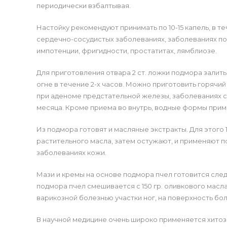
периодически взбалтывая.
Настойку рекомендуют принимать по 10-15 капель, в т
сердечно-сосудистых заболеваниях, заболеваниях по
импотенции, фригидности, простатитах, лямблиозе.
Для приготовления отвара 2 ст. ложки подмора залить
огне в течение 2-х часов. Можно приготовить горяч
при аденоме предстательной железы, заболеваниях сус
месяца. Кроме приема во внутрь, водные формы прим
Из подмора готовят и масляные экстракты. Для этого 
растительного масла, затем остужают, и применяют п
заболеваниях кожи.
Мази и кремы на основе подмора пчел готовится след
подмора пчел смешивается с 150 гр. оливкового масла
варикозной болезнью участки ног, на поверхность боль
В научной медицине очень широко применяется хитоза