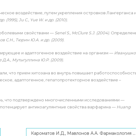
ческое воздействие, путем укрепления островков Лангерганса 
р. (1995),
Ju C., Yue W. и др. (2010).
воболевыми свойствами —
Senel S., McClure S.J. (2004).
Определен
в С.Н., Тюрин Ю.А. и др. (2009).
ирующее и адаптогенное воздействие на организм —
Иванушко
 Д.А., Мутыгуллина Ю.Р. (2009).
ли, что прием хитозана во внутрь повышает работоспособность
еское, адаптогенное, гепатопротекторное воздействие –
трь, что подтверждено многочисленными исследованиями —
 потенцирует антикоагулянтные свойства варфарина —
Huang
Кароматов И.Д., Мавлонов А.А. Фармакология чернушки посевной — Чернушка посевная в древней, современной народной и научной медицине. LAP LAMBERT, Mauritius, 2022, 158 c. ISBN: 978-620-4-95527-8