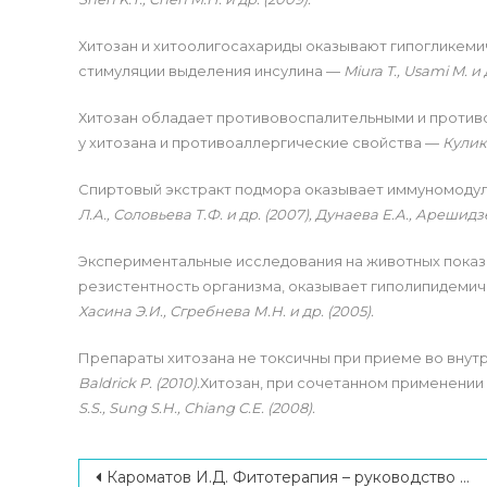
Хитозан и хитоолигосахариды оказывают гипогликеми
стимуляции выделения инсулина —
Miura T., Usami M. и д
Хитозан обладает противовоспалительными и проти
у хитозана и противоаллергические свойства —
Кулико
Спиртовый экстракт подмора оказывает иммуномодул
Л.А., Соловьева Т.Ф. и др. (2007),
Дунаева Е.А., Арешидзе
Экспериментальные исследования на животных показа
резистентность организма, оказывает гиполипидемич
Хасина Э.И., Сгребнева М
.
Н. и др. (2005).
Препараты хитозана не токсичны при приеме во вну
Baldrick P. (2010).
Хитозан, при сочетанном применении
S.S., Sung S.H., Chiang C.E. (2008).
Навигация по записям
Кароматов И.Д. Фитотерапия – руководство для врачей – том 1, Бухара 2018. ISBN: 978-9943-5184-0-7. 859 с. Кароматов И.Д. Фитотерапия – руководство для врачей – том 2, Бухара 2022. ISBN: 978-9943-5184-0-7. 1200 с.