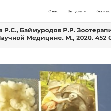
О нас
Выпуски
Книги по
в Р.С., Баймуродов Р.Р. Зоотера
чной Медицине. М., 2020. 452 С. 